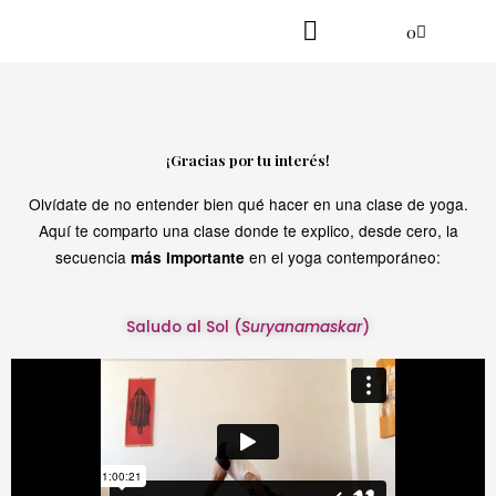
Ir
Cart
0
al
contenido
Practica en línea
Yoga danzante
¡Gracias por tu interés!
Olvídate de no entender bien qué hacer en una clase de yoga.
Aquí te comparto una clase donde te explico, desde cero, la
secuencia
en el yoga contemporáneo:
más importante
Saludo al Sol (
Suryanamaskar
)