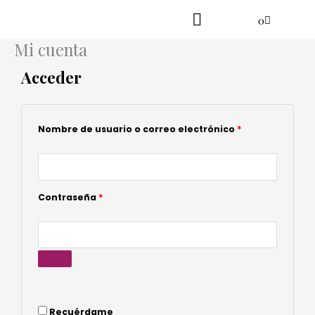
Ir
Cart
0
al
contenido
Mi cuenta
Practica en línea
Yoga danzante
Acceder
Obligatorio
Obligatorio
Obligatorio
Obligatorio
Obligatorio
Nombre de usuario o correo electrónico
*
Contraseña
*
Recuérdame