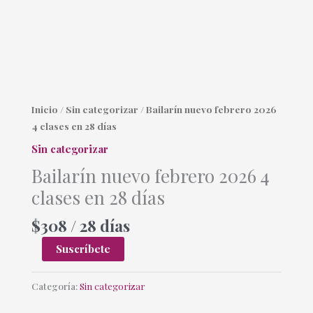
Bailarín
Inicio
/
Sin categorizar
/ Bailarín nuevo febrero 2026
nuevo
4 clases en 28 días
febrero
Sin categorizar
2026
Bailarín nuevo febrero 2026 4
4
clases en 28 días
clases
en
$
308
/ 28 días
28
días
Suscríbete
cantidad
Categoría:
Sin categorizar