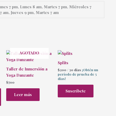
unes 7 pm, Lunes 8 am, Martes 7 pm, Miércoles 7
7 am, Jueves 9 pm, Martes 7 am
AGOTADO
Este
producto
Splits
tiene
Taller de Inmersión a
$
200
/ 30 días
¡Obtén un
múltiples
período de prueba de 5
Yoga Danzante
variantes.
días!
$
700
Las
opciones
Suscríbete
Leer más
se
pueden
elegir
en