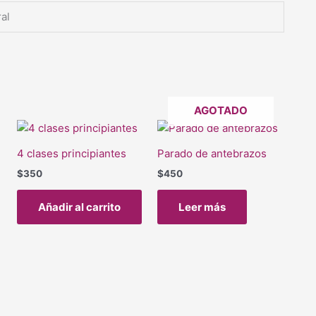
al
AGOTADO
4 clases principiantes
Parado de antebrazos
$
350
$
450
Añadir al carrito
Leer más