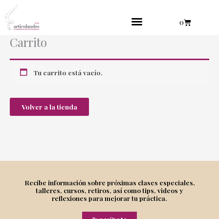
Ir
al
Cart
0
contenido
Carrito
Practica en línea
Yoga danzante
Tu carrito está vacío.
Volver a la tienda
Recibe información sobre próximas clases especiales,
talleres, cursos, retiros, así como tips, videos y
reflexiones para mejorar tu práctica.