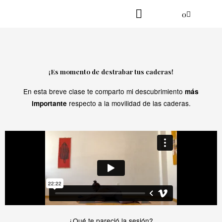
Ir
Cart
0
al
contenido
Practica en línea
Yoga danzante
¡Es momento de destrabar tus caderas!
En esta breve clase te comparto mi descubrimiento
más
respecto a la movilidad de las caderas.
importante
¿Qué te pareció la sesión?