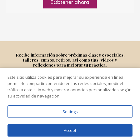
Obtener ahora
Recibe información sobre próximas clases especiales,
talleres, cursos, retiros, así como tips, videos y
reflexiones para mejorar tu práctica.
Este sitio utiliza cookies para mejorar su experiencia en línea,
Suscríbete
permitirle compartir contenido en las redes sociales, medir el
tráfico a este sitio web y mostrar anuncios personalizados según
su actividad de navegación.
Settings
COPYRIGHT © 2021 ARTICULANDRO
Accept
POWERED BY ARTICULANDRO