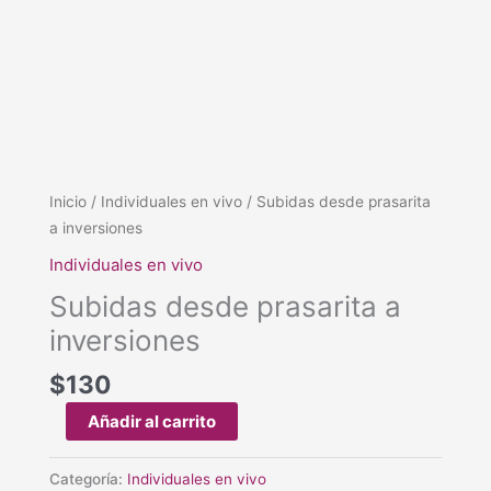
Subidas
Inicio
/
Individuales en vivo
/ Subidas desde prasarita
desde
a inversiones
prasarita
Individuales en vivo
a
Subidas desde prasarita a
inversiones
cantidad
inversiones
$
130
Añadir al carrito
Categoría:
Individuales en vivo