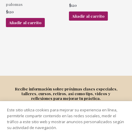
palomas
$
120
$
120
Añadir al carrito
Añadir al carrito
Recibe información sobre próximas clases especiales,
talleres, cursos, retiros, así como tips, videos y
reflexiones para mejorar tu práctica.
Este sitio utiliza cookies para mejorar su experiencia en línea,
Suscríbete
permitirle compartir contenido en las redes sociales, medir el
tráfico a este sitio web y mostrar anuncios personalizados según
su actividad de navegación.