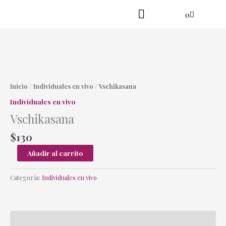
Ir
Cart
0
al
contenido
Practica en línea
Yoga danzante
Vschikasana
cantidad
Inicio
/
Individuales en vivo
/ Vschikasana
Individuales en vivo
Vschikasana
$
130
Añadir al carrito
Categoría:
Individuales en vivo
Descripción