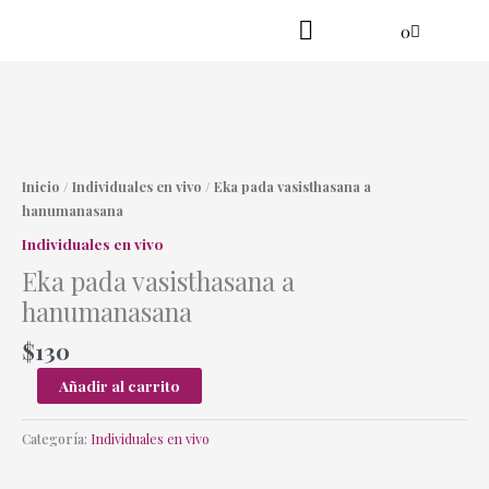
Ir
Cart
0
al
contenido
Practica en línea
Yoga danzante
Eka
pada
vasisthasana
Inicio
/
Individuales en vivo
/ Eka pada vasisthasana a
a
hanumanasana
hanumanasana
Individuales en vivo
cantidad
Eka pada vasisthasana a
hanumanasana
$
130
Añadir al carrito
Categoría:
Individuales en vivo