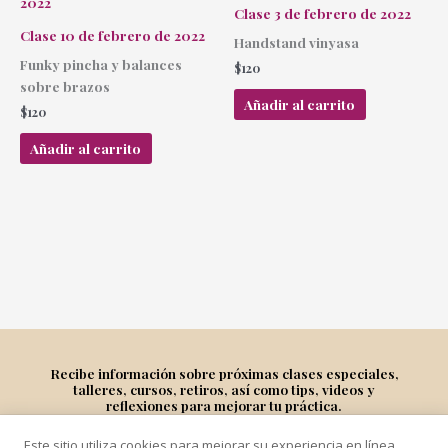
Clase 3 de febrero de 2022
Clase 10 de febrero de 2022
Handstand vinyasa
Funky pincha y balances
$
120
sobre brazos
Añadir al carrito
$
120
Añadir al carrito
Recibe información sobre próximas clases especiales,
talleres, cursos, retiros, así como tips, videos y
reflexiones para mejorar tu práctica.
Este sitio utiliza cookies para mejorar su experiencia en línea,