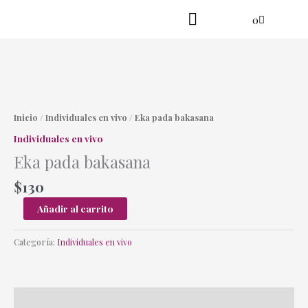
Ir
Cart
0
al
contenido
Practica en línea
Yoga danzante
Eka
pada
bakasana
Inicio
/
Individuales en vivo
/ Eka pada bakasana
cantidad
Individuales en vivo
Eka pada bakasana
$
130
Añadir al carrito
Categoría:
Individuales en vivo
Descripción