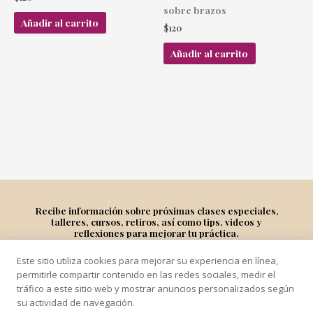
sobre brazos
Añadir al carrito
$
120
Añadir al carrito
Recibe información sobre próximas clases especiales,
talleres, cursos, retiros, así como tips, videos y
reflexiones para mejorar tu práctica.
Este sitio utiliza cookies para mejorar su experiencia en línea,
Suscríbete
permitirle compartir contenido en las redes sociales, medir el
tráfico a este sitio web y mostrar anuncios personalizados según
su actividad de navegación.