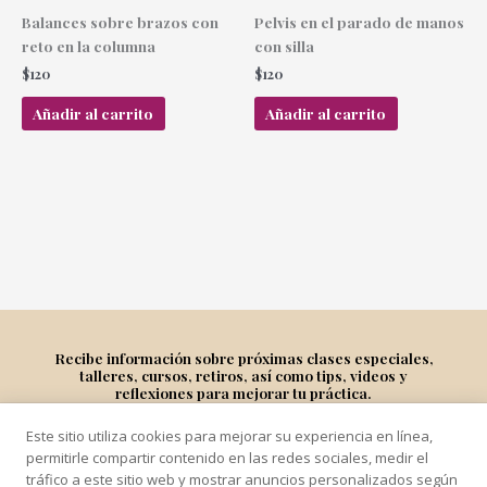
Balances sobre brazos con
Pelvis en el parado de manos
reto en la columna
con silla
$
120
$
120
Añadir al carrito
Añadir al carrito
Recibe información sobre próximas clases especiales,
talleres, cursos, retiros, así como tips, videos y
reflexiones para mejorar tu práctica.
Este sitio utiliza cookies para mejorar su experiencia en línea,
Suscríbete
permitirle compartir contenido en las redes sociales, medir el
tráfico a este sitio web y mostrar anuncios personalizados según