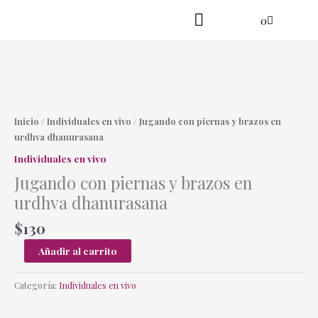
Ir
Cart
0
al
contenido
Practica en línea
Yoga danzante
Jugando
con
piernas
Inicio
/
Individuales en vivo
/ Jugando con piernas y brazos en
y
urdhva dhanurasana
brazos
Individuales en vivo
en
Jugando con piernas y brazos en
urdhva
dhanurasana
urdhva dhanurasana
cantidad
$
130
Añadir al carrito
Categoría:
Individuales en vivo