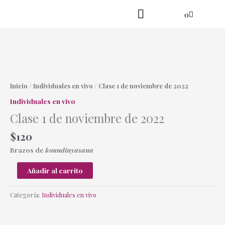
Ir
Cart
0
al
contenido
Practica en línea
Yoga danzante
Clase
1
de
Inicio
/
Individuales en vivo
/ Clase 1 de noviembre de 2022
noviembre
Individuales en vivo
de
Clase 1 de noviembre de 2022
2022
cantidad
$
120
Brazos de
koundinyasana
Añadir al carrito
Categoría:
Individuales en vivo