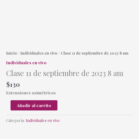
Ir
al
contenido
Clase
11
de
Inicio
/
Individuales en vivo
/ Clase 11 de septiembre de 2023 8 am
septiembre
Individuales en vivo
de
Clase 11 de septiembre de 2023 8 am
2023
8
$
130
am
cantidad
Extensiones asimétricas
Añadir al carrito
Categoría:
Individuales en vivo