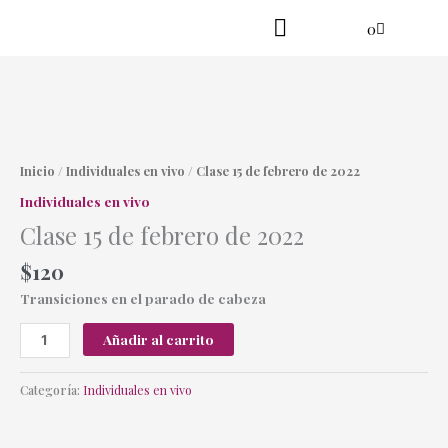
Ir
Cart
0
al
contenido
Practica en línea
Yoga danzante
Clase
15
de
Inicio
/
Individuales en vivo
/ Clase 15 de febrero de 2022
febrero
Individuales en vivo
de
Clase 15 de febrero de 2022
2022
cantidad
$
120
Transiciones en el parado de cabeza
Añadir al carrito
Categoría:
Individuales en vivo