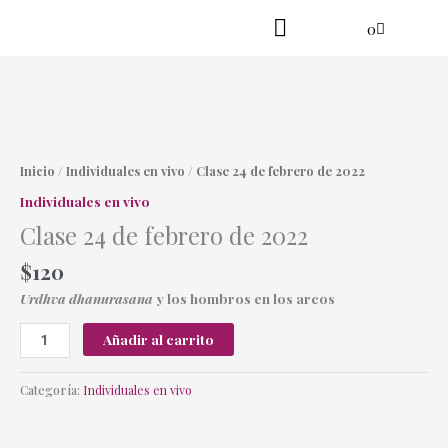
Ir
Cart
0
al
contenido
Practica en línea
Yoga danzante
Clase
24
de
Inicio
/
Individuales en vivo
/ Clase 24 de febrero de 2022
febrero
Individuales en vivo
de
Clase 24 de febrero de 2022
2022
cantidad
$
120
Urdhva dhanurasana
y los hombros en los arcos
Añadir al carrito
Categoría:
Individuales en vivo