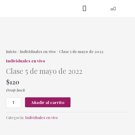
Ir
Cart
0
al
contenido
Practica en línea
Yoga danzante
Clase
5
de
Inicio
/
Individuales en vivo
/ Clase 5 de mayo de 2022
mayo
Individuales en vivo
de
Clase 5 de mayo de 2022
2022
cantidad
$
120
Drop back
Añadir al carrito
Categoría:
Individuales en vivo