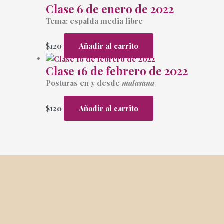
Clase 6 de enero de 2022
Tema: espalda media libre
$
120
Añadir al carrito
Clase 16 de febrero de 2022
Posturas en y desde
malasana
$
120
Añadir al carrito