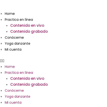
Ir
Clase
al
5
Home
contenido
de
Practica en línea
octubre
Contenido en vivo
de
Contenido grabado
2023
9
Conóceme
pm
Yoga danzante
cantidad
Mi cuenta
Home
Practica en línea
Contenido en vivo
Contenido grabado
Conóceme
Yoga danzante
Mi cuenta