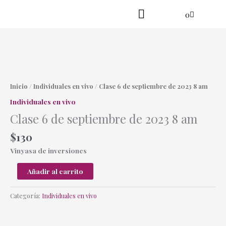
Ir
Cart
0
al
contenido
Practica en línea
Yoga danzante
Clase
6
de
Inicio
/
Individuales en vivo
/ Clase 6 de septiembre de 2023 8 am
septiembre
Individuales en vivo
de
Clase 6 de septiembre de 2023 8 am
2023
8
$
130
am
cantidad
Vinyasa de inversiones
Añadir al carrito
Categoría:
Individuales en vivo