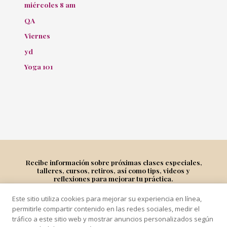
miércoles 8 am
QA
Viernes
yd
Yoga 101
Recibe información sobre próximas clases especiales,
talleres, cursos, retiros, así como tips, videos y
reflexiones para mejorar tu práctica.
Este sitio utiliza cookies para mejorar su experiencia en línea,
Suscríbete
permitirle compartir contenido en las redes sociales, medir el
tráfico a este sitio web y mostrar anuncios personalizados según