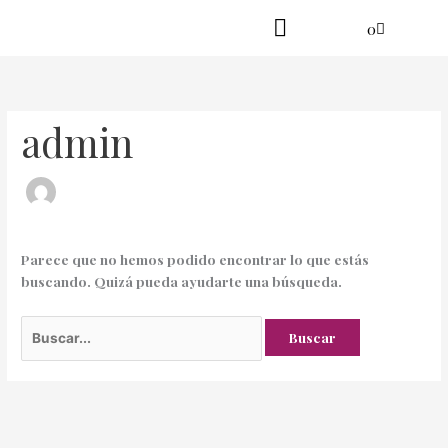
Ir
Buscar
Cart
0
al
por:
contenido
Practica en línea
Yoga danzante
admin
Parece que no hemos podido encontrar lo que estás
buscando. Quizá pueda ayudarte una búsqueda.