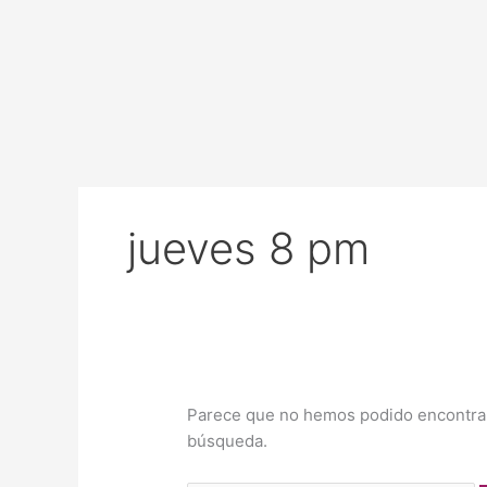
Ir
Buscar
al
por:
contenido
jueves 8 pm
Parece que no hemos podido encontrar
búsqueda.