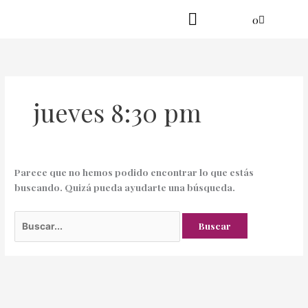
Ir
Buscar
Cart
0
al
por:
contenido
Practica en línea
Yoga danzante
jueves 8:30 pm
Parece que no hemos podido encontrar lo que estás
buscando. Quizá pueda ayudarte una búsqueda.