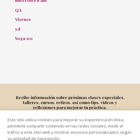
miércoles 8 am
QA
Viernes
yd
Yoga 101
Recibe información sobre próximas clases especiales,
talleres, cursos, retiros, así como tips, videos y
reflexiones para mejorar tu práctica.
Este sitio utiliza cookies para mejorar su experiencia en línea,
Suscríbete
permitirle compartir contenido en las redes sociales, medir el
tráfico a este sitio web y mostrar anuncios personalizados según
su actividad de navegación.