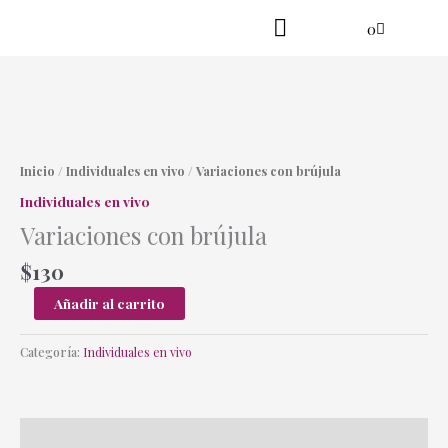
Ir
Cart
0
al
contenido
Practica en línea
Yoga danzante
Variaciones
con
brújula
Inicio
/
Individuales en vivo
/ Variaciones con brújula
cantidad
Individuales en vivo
Variaciones con brújula
$
130
Añadir al carrito
Categoría:
Individuales en vivo
Descripción