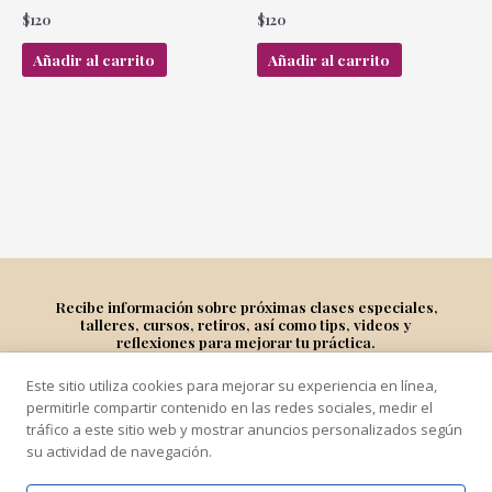
$
120
$
120
Añadir al carrito
Añadir al carrito
Recibe información sobre próximas clases especiales,
talleres, cursos, retiros, así como tips, videos y
reflexiones para mejorar tu práctica.
Este sitio utiliza cookies para mejorar su experiencia en línea,
Suscríbete
permitirle compartir contenido en las redes sociales, medir el
tráfico a este sitio web y mostrar anuncios personalizados según
su actividad de navegación.