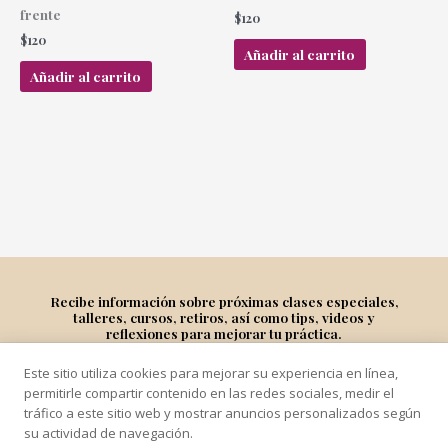
frente
$
120
$
120
Añadir al carrito
Añadir al carrito
Recibe información sobre próximas clases especiales,
talleres, cursos, retiros, así como tips, videos y
reflexiones para mejorar tu práctica.
Este sitio utiliza cookies para mejorar su experiencia en línea,
Suscríbete
permitirle compartir contenido en las redes sociales, medir el
tráfico a este sitio web y mostrar anuncios personalizados según
su actividad de navegación.