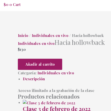
$
0
0
Cart
Inicio
/
Individuales en vivo
/ Hacia hollowback
Hacia hollowback
Individuales en vivo
$
130
Añadir al carrito
Categoría:
Individuales en vivo
Descripción
Acceso ilimitado a la grabación de la clase
Productos relacionados
Clase 3 de febrero de 2022