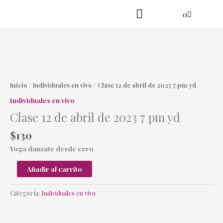
Ir
Cart
0
al
contenido
Practica en línea
Yoga danzante
Clase
12
de
Inicio
/
Individuales en vivo
/ Clase 12 de abril de 2023 7 pm yd
abril
Individuales en vivo
de
Clase 12 de abril de 2023 7 pm yd
2023
7
$
130
pm
yd
Yoga danzate desde cero
cantidad
Añadir al carrito
Categoría:
Individuales en vivo