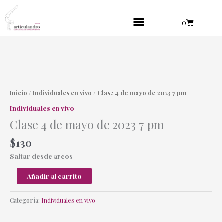
Ir
al
Cart
0
contenido
Practica en línea
Yoga danzante
Clase
4
de
Inicio
/
Individuales en vivo
/ Clase 4 de mayo de 2023 7 pm
mayo
Individuales en vivo
de
Clase 4 de mayo de 2023 7 pm
2023
7
$
130
pm
cantidad
Saltar desde arcos
Añadir al carrito
Categoría:
Individuales en vivo