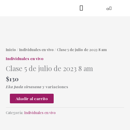
Ir
Cart
0
al
contenido
Practica en línea
Yoga danzante
Clase
5
de
Inicio
/
Individuales en vivo
/ Clase 5 de julio de 2023 8 am
julio
Individuales en vivo
de
Clase 5 de julio de 2023 8 am
2023
8
$
130
am
cantidad
Eka pada sirsasana
y variaciones
Añadir al carrito
Categoría:
Individuales en vivo