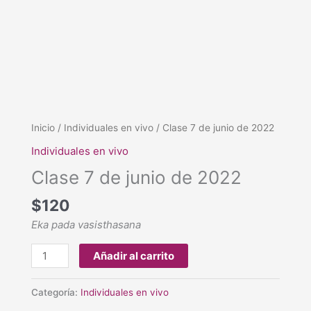
Clase
Inicio
/
Individuales en vivo
/ Clase 7 de junio de 2022
7
Individuales en vivo
de
Clase 7 de junio de 2022
junio
de
$
120
2022
Eka pada vasisthasana
cantidad
Añadir al carrito
Categoría:
Individuales en vivo