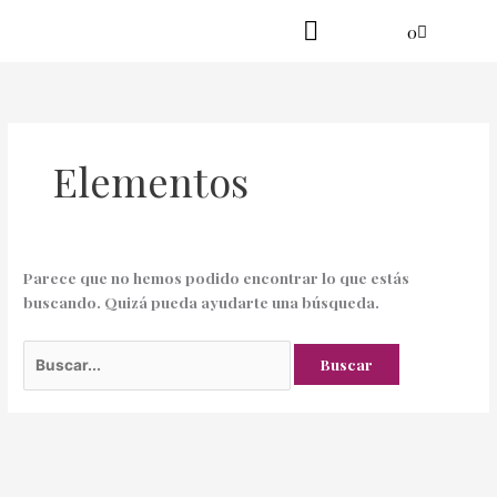
Ir
Buscar
Cart
0
al
por:
contenido
Practica en línea
Yoga danzante
Elementos
Parece que no hemos podido encontrar lo que estás
buscando. Quizá pueda ayudarte una búsqueda.