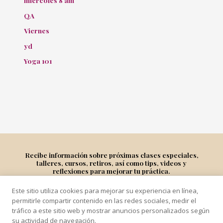
miércoles 8 am
QA
Viernes
yd
Yoga 101
Recibe información sobre próximas clases especiales,
talleres, cursos, retiros, así como tips, videos y
reflexiones para mejorar tu práctica.
Este sitio utiliza cookies para mejorar su experiencia en línea,
Suscríbete
permitirle compartir contenido en las redes sociales, medir el
tráfico a este sitio web y mostrar anuncios personalizados según
su actividad de navegación.