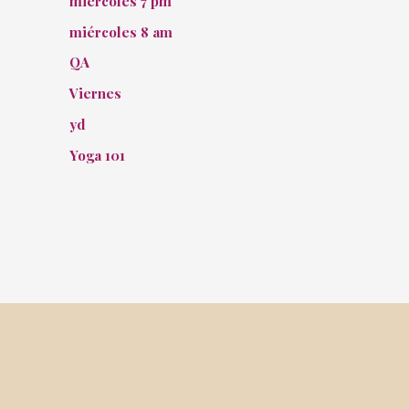
miércoles 7 pm
miércoles 8 am
QA
Viernes
yd
Yoga 101