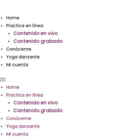
Ir
Buscar
al
por:
Home
contenido
Practica en línea
Contenido en vivo
Contenido grabado
Conóceme
Yoga danzante
Mi cuenta
Home
Practica en línea
Contenido en vivo
Contenido grabado
Conóceme
Yoga danzante
Mi cuenta