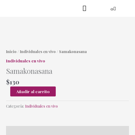
Ir
Cart
0
al
contenido
Practica en línea
Yoga danzante
Samakonasana
cantidad
Inicio
/
Individuales en vivo
/ Samakonasana
Individuales en vivo
Samakonasana
$
130
Añadir al carrito
Categoría:
Individuales en vivo
Descripción