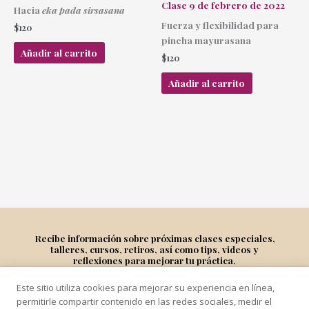
Clase 9 de febrero de 2022
Hacia
eka pada sirsasana
Fuerza y flexibilidad para
$
120
pincha mayurasana
Añadir al carrito
$
120
Añadir al carrito
Recibe información sobre próximas clases especiales,
talleres, cursos, retiros, así como tips, videos y
reflexiones para mejorar tu práctica.
Este sitio utiliza cookies para mejorar su experiencia en línea,
Suscríbete
permitirle compartir contenido en las redes sociales, medir el