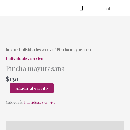
Ir
Cart
0
al
contenido
Practica en línea
Yoga danzante
Pincha
mayurasana
cantidad
Inicio
/
Individuales en vivo
/ Pincha mayurasana
Individuales en vivo
Pincha mayurasana
$
130
Añadir al carrito
Categoría:
Individuales en vivo
Descripción